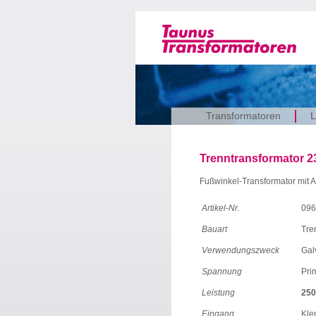
Transformatoren
L
Trenntransformator 23
Fußwinkel-Transformator mit
Artikel-Nr.
096
Bauart
Tre
Verwendungszweck
Gal
Spannung
Pri
Leistung
250
Eingang
Kl