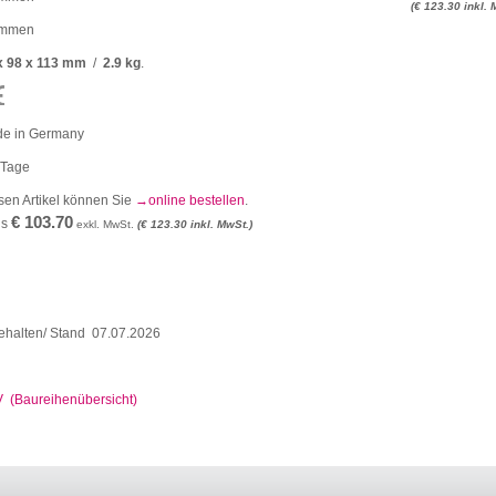
(€ 123.30 inkl. 
emmen
x 98 x 113 mm
/
2.9 kg
.
e in Germany
 Tage
sen Artikel können Sie
online bestellen
.
€ 103.70
is
exkl. MwSt.
(€ 123.30 inkl. MwSt.)
ehalten/ Stand 07.07.2026
V (Baureihenübersicht)