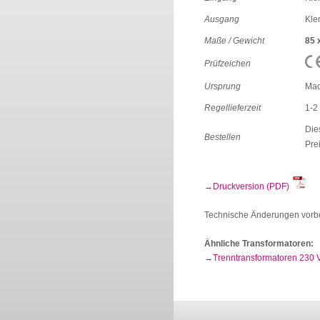
Ausgang
Kl
Maße / Gewicht
85 
Prüfzeichen
Ursprung
Mad
Regellieferzeit
1-2
Die
Bestellen
Pre
Druckversion (PDF)
Technische Änderungen vorb
Ähnliche Transformatoren:
Trenntransformatoren 230 