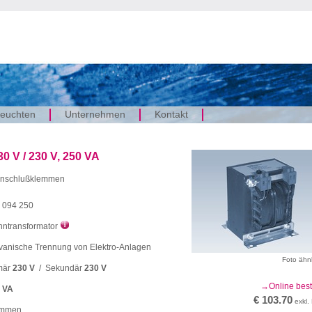
euchten
Unternehmen
Kontakt
0 V / 230 V, 250 VA
 Anschlußklemmen
 094 250
nntransformator
vanische Trennung von Elektro-Anlagen
Foto ähn
mär
230 V
/ Sekundär
230 V
Online best
 VA
€ 103.70
exkl.
emmen