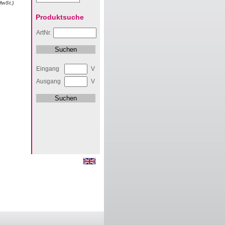
MwSt.)
Produktsuche
ArtNr.
Eingang
V
Ausgang
V