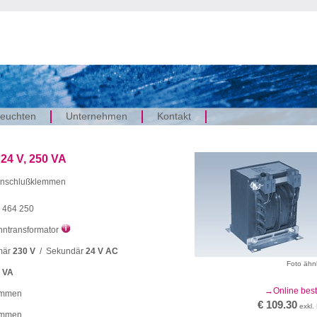
euchten
Unternehmen
Kontakt
 24 V, 250 VA
 Anschlußklemmen
 464 250
nntransformator
mär
230 V
/ Sekundär
24 V AC
Foto ähn
 VA
Online best
emmen
€ 109.30
exkl.
emmen