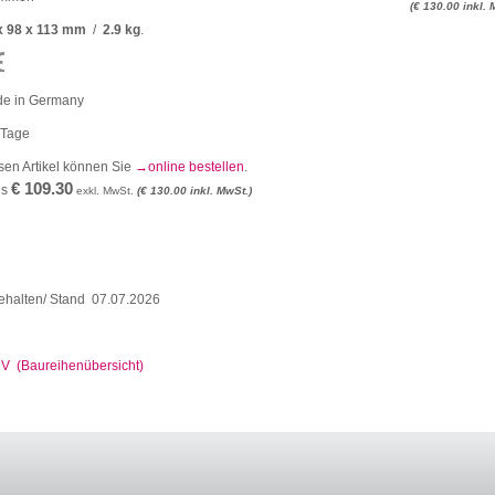
(€ 130.00 inkl. 
x 98 x 113 mm
/
2.9 kg
.
e in Germany
 Tage
sen Artikel können Sie
online bestellen
.
€ 109.30
is
exkl. MwSt.
(€ 130.00 inkl. MwSt.)
ehalten/ Stand 07.07.2026
 V (Baureihenübersicht)