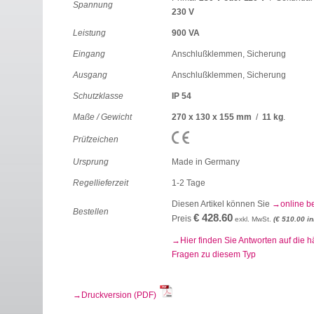
Spannung
230 V
Leistung
900 VA
Eingang
Anschlußklemmen, Sicherung
Ausgang
Anschlußklemmen, Sicherung
Schutzklasse
IP 54
Maße / Gewicht
270 x 130 x 155 mm
/
11 kg
.
Prüfzeichen
Ursprung
Made in Germany
Regellieferzeit
1-2 Tage
Diesen Artikel können Sie
online b
Bestellen
€ 428.60
Preis
exkl. MwSt.
(€ 510.00 in
Hier finden Sie Antworten auf die h
Fragen zu diesem Typ
Druckversion (PDF)