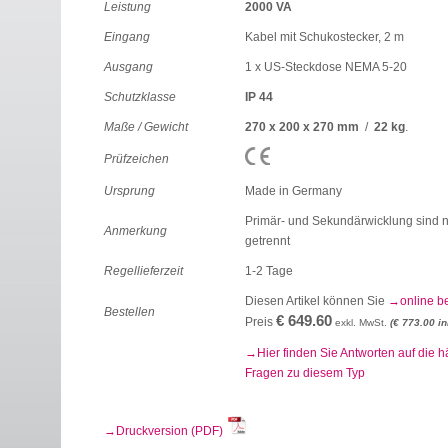
Leistung
2000 VA
Eingang
Kabel mit Schukostecker, 2 m
Ausgang
1 x US-Steckdose NEMA 5-20
Schutzklasse
IP 44
Maße / Gewicht
270 x 200 x 270 mm
/
22 kg
.
Prüfzeichen
Ursprung
Made in Germany
Primär- und Sekundärwicklung sind n
Anmerkung
getrennt
Regellieferzeit
1-2 Tage
Diesen Artikel können Sie
online b
Bestellen
€ 649.60
Preis
exkl. MwSt.
(€ 773.00 in
Hier finden Sie Antworten auf die h
Fragen zu diesem Typ
Druckversion (PDF)