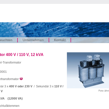
euchten
Unternehmen
Kontakt
r 400 V / 110 V, 12 kVA
l-Transformator
0001
rtransformator
mär 3 x
400 V oder 230 V
/ Sekundär 3 x
110 V /
Foto ähn
 V
kVA (12000 VA)
chlußklemmen