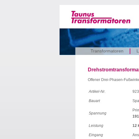
Transformatoren
L
Drehstromtransformato
Offener Drei-Phasen-Fußwinke
Artikel-Nr.
923
Bauart
Spa
Pri
Spannung
191
Leistung
12 
Eingang
Ans