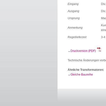
Eingang
Div.
Ausgang
Div.
Ursprung
Mad
Kun
Anmerkung
ein
Regellieferzeit
3-4
Druckversion (PDF)
Technische Änderungen vorb
Ähnliche Transformatoren:
Gleiche Baureihe