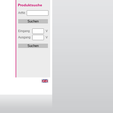
Produktsuche
ArtNr.
Eingang
V
Ausgang
V