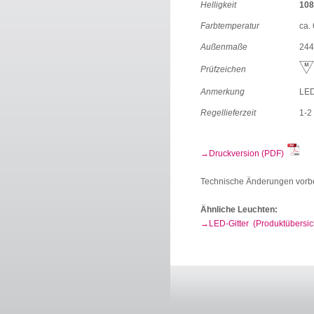
Helligkeit
108
Farbtemperatur
ca.
Außenmaße
244
Prüfzeichen
Anmerkung
LED
Regellieferzeit
1-2
Druckversion (PDF)
Technische Änderungen vorb
Ähnliche Leuchten:
LED-Gitter (Produktübersic