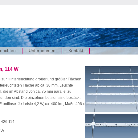
euchten
Unternehmen
Kontakt
m, 114 W
e zur Hinterleuchtung großer und größter Flächen
nterleuchteten Fläche ab ca. 30 mm. Leuchte
 die im Abstand von ca. 75 mm parallel zu
nden sind. Die einzelnen Leisten sind bestückt
rontlinse. Je Leiste 4,2 W, ca. 400 lm., Maße 496 x
 426 114
 W