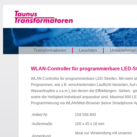
Transformatoren
Leuchten
Unternehmen
WLAN-Controller für programmierbare LED-St
WLAN-Controller für programmierbare LED-Streifen. Mit mehr als
Programmen, wie z.B. verschiedensten Lauflicht-Varianten, Au
Wassertropfen u.v.a.m.), bei denen die Effektlängen, -farben, -
sowie die Helligkeit individuell anpassbar sind. Maximal 800 L
Programmierung via WLAN/Web-Browser (keine Smartphone-App
Artikel-Nr.
159 556 800
Außenmaße
105 x 45 x 18 mm
Ideal zur Verwendung mit unseren
Anmerkung