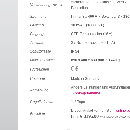
Sicherer Betrieb elektrischer Werkze
Verwendungszweck
Baustellen
Spannung
Primär 3 x
400 V
/ Sekundär 3 x
230
Leistung
10 kVA (10000 VA)
Eingang
CEE-Einbaustecker (16 A)
Ausgang
3 x Schukosteckdose (16 A)
Schutzklasse
IP 54
Maße / Gewicht
650 x 400 x 630 mm
/
144 kg
.
Prüfzeichen
Ursprung
Made in Germany
Andere Leistungen und Ausführungen
Anmerkung
Anfrageformular
Regellieferzeit
1-2 Tage
Diesen Artikel können Sie
online b
Bestellen
€ 3195.00
Preis
exkl. MwSt.
(€ 3802.00